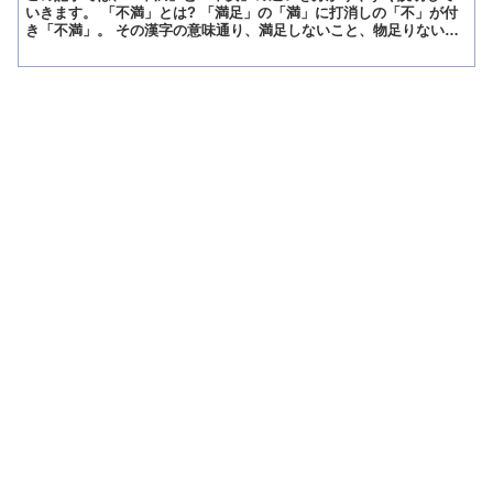
いきます。 「不満」とは? 「満足」の「満」に打消しの「不」が付
き「不満」。 その漢字の意味通り、満足しないこと、物足りないこ
と、と意味する言葉となります。 今の状態に満足すること...