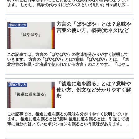
ます。 しかし、戦争の代わりにビジネスという戦いは日々繰り広げ
られており、戦略や経営手法、マーケティングなどは複雑になっ
て...
方言の「ぱやぱや」とは？意味や
意味と使い方
言葉の使い方、概要(元ネタ)など
この記事では、方言の「ぱやぱや」の意味を分かりやすく説明して
いきます。 方言の「ぱやぱや」とは?意味 「ぱやぱや」とは、「東
北地方の各県・北海道で使われている方言」のことです。 「ぱやぱ
や」の主な意味としては、「気持ちが浮ついていること・落...
「後進に道を譲る」とは？意味や
意味と使い方
使い方、例文など分かりやすく解
釈
この記事では、後進に道を譲るの意味を分かりやすく説明していき
ます。 後進に道を譲るとは?意味 後進に道を譲るとは、引退して後
輩に自分の就いていたポジションを譲るという意味があります。 ま
たは、職場での役割を後の者に譲るため、早期退職して席を...