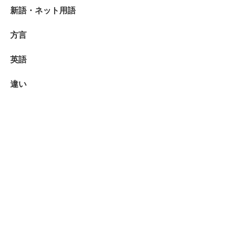
新語・ネット用語
方言
英語
違い