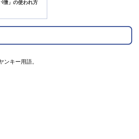
バ僧」の使われ方
ヤンキー用語。