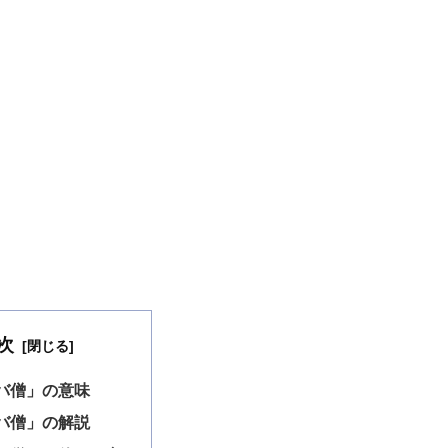
次
バ僧」の意味
バ僧」の解説