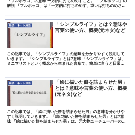
「フルボッコ」の意味 一方的に打ちのめすこと。 「フルボッコ」の
解説 「フルボッコ」は「一方的に打ちのめす、或いは打ちのめされ
ること」といういみです。 「フルパワーでボッコボコ」...
「シンプルライフ」とは？意味や
新語・ネット用語
言葉の使い方、概要(元ネタ)など
この記事では、「シンプルライフ」の意味を分かりやすく説明して
いきます。 「シンプルライフ」とは?意味 「シンプルライフ」は、
ミニマリストという概念から生まれた言葉で、簡単に言うと日常生
活において余分なものを持たずに生活していき、必要最低限の...
「絵に描いた餅を詰まらせた男」
新語・ネット用語
とは？意味や言葉の使い方、概要
(元ネタ)など
この記事では、「絵に描いた餅を詰まらせた男」の意味を分かりや
すく説明していきます。 「絵に描いた餅を詰まらせた男」とは?意
味 「絵に描いた餅を詰まらせた男」は、元大物ユーチューバーの一
人である人物につけられたタグのことです。 動画閲覧サイト...