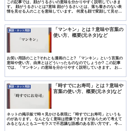
この記事では、顔がうるさいの意味を分かりやすく説明していきま
す。 顔がうるさいとは?意味 顔がうるさいとは、落ち着きのない表
情を見せる人のことを意味しています。 何度も顔で変顔して見せる
顔がうるさい人は、キメ顔してみせたり、驚いた表情を見せ...
「マンキン」とは？意味や言葉の
新語・ネット用語
使い方、概要(元ネタ)など
お笑い用語のこと?それとも漫画のこと? 「マンキン」という言葉の
意味や使い方、由来とはどういったものなのでしょうか? この記事
では、「マンキン」の意味を分かりやすく説明していきます。 お笑
い用語としての「マンキン」の意味とは? 「マンキン」...
「時すでにお寿司」とは？意味や
新語・ネット用語
言葉の使い方、概要(元ネタ)など
ネットの掲示板で時々見かける表現に「時すでにお寿司」というも
のがあります。 なんとなく意味は想像できますがあらためて考えて
みるとなんともユーモラスで不思議な語感のある言い方です。 今回
は、「時すでにお寿司」の意味を分かりやすく解説します。 ...