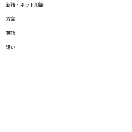
新語・ネット用語
方言
英語
違い