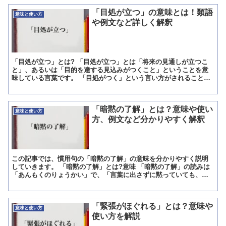
「目処が立つ」の意味とは！類語
意味と使い方
や例文など詳しく解釈
「目処が立つ」とは? 「目処が立つ」とは「将来の見通しが立つこ
と」、あるいは「目的を達する見込みがつくこと」ということを意
味している言葉です。 「目処がつく」という言い方がされることも
あります。 「目処が立つ」の読み方 「目処が立つ」は「め...
「暗黙の了解」とは？意味や使い
意味と使い方
方、例文など分かりやすく解釈
この記事では、慣用句の「暗黙の了解」の意味を分かりやすく説明
していきます。 「暗黙の了解」とは?意味 「暗黙の了解」の読みは
「あんもくのりょうかい」で、「言葉に出さずに黙っていても、理
解や意思疎通が図れ、了承できること」を意味する慣用句です...
「緊張がほぐれる」とは？意味や
意味と使い方
使い方を解説