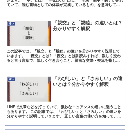
きます。 「本」とは? 「本(ほん)」とは、「印刷・製本・装丁がされ
ていて、読む書物としての体裁が完成しているもの」を意味してい
ます。 ただし多少製本のクオリティーが低かったり、印...
「親交」と「親睦」の違いとは？
違い
分かりやすく解釈
この記事では、「親交」と「親睦」の違いを分かりやすく説明して
いきます。 「親交」とは? 「親交」とは訓読みすれば、親しく交わ
ると言う言葉で、親しく付き合うこと、親密な交際・交流を指しま
す。 付き合うや交際と説明すると、男女の交際と取られる方...
「わびしい」と「さみしい」の違
違い
いとは？分かりやすく解釈
LINEで文章などを打っていて、微妙なニュアンスの違いに迷うこと
もあります。 この記事では、「わびしい」と「さみしい」の違いを
分かりやすく説明していきます。 正しい言葉の使い方を知って、日
本語力をアップしていってください。 「わびしい」とは...