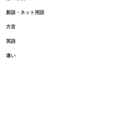
新語・ネット用語
方言
英語
違い