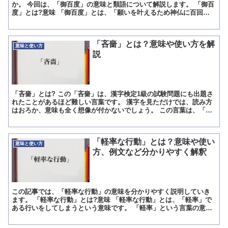
か。 今回は、「御百度」の意味と類語について解説します。 「御百
度」とは?意味 「御百度」とは、「願いを叶えるため神仏に百回祈
願すること」を意味する言葉です。 「御百度」の概要 「...
「吝嗇」とは？意味や使い方を解
意味と使い方
説
「吝嗇」とは? この「吝嗇」は、漢字検定1級の試験問題にも出題さ
れたことがあるほど難しい言葉です。 漢字を見ただけでは、読み方
はおろか、意味も全く想像が付かないでしょう。 この言葉は、「り
んしょく」と読みます。 どちらも単独で意味を持ってい...
「軽率な行動」とは？意味や使い
意味と使い方
方、例文など分かりやすく解釈
この記事では、「軽率な行動」の意味を分かりやすく説明していき
ます。 「軽率な行動」とは?意味 「軽率な行動」とは、「軽率」で
ある行いをしてしまうという意味です。 「軽率」という言葉の意味
は、物事などをその場の思い付きや軽々しく、考えなしで行...