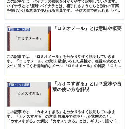
この記事では、バイナラの意味を分かりやすく説明していきます。
バイナラとは?意味 バイナラとは、相手にさようならと別れの言葉
を投げかける意味で使われる言葉です。 子供の間で使われる「バイ
バイ」と丁寧語の「さようなら」を掛け合わせて作られてい...
「ロミオメール」とは意味や概要
新語・ネット用語
この記事では、「ロミオメール」を分かりやすく説明していきま
す。 「ロミオメール」の意味 勘違いをした男性が、復縁を求めたり
女性に送ってくる情熱的なメール 「ロミオメール」の解説 「ロミオ
メール」とは、戯曲「ロミオとジュリエット」のロミオのよ...
「カオスすぎる」とは？意味や言
新語・ネット用語
葉の使い方を解説
この記事では、「カオスすぎる」を分かりやすく説明していきま
す。 「カオスすぎる」の意味 無秩序で混沌とした状態のこと。
「カオスすぎる」の解説 「カオスすぎる」とは、ギリシャ語で「無
秩序の状態」指し、状況がめちゃくちゃで収拾がつかない、混乱...