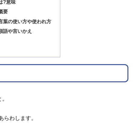
は?意味
概要
言葉の使い方や使われ方
類語や言いかえ
と。
あらわします。