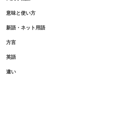
意味と使い方
新語・ネット用語
方言
英語
違い