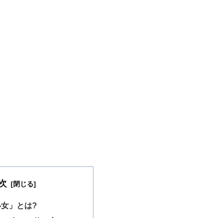
次
女」とは?