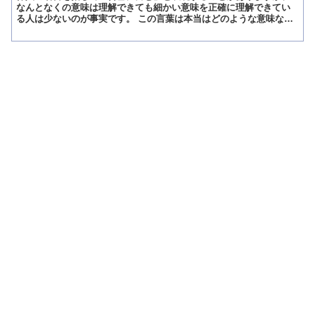
なんとなくの意味は理解できても細かい意味を正確に理解できてい
る人は少ないのが事実です。 この言葉は本当はどのような意味なの
でしょうか。 今回は、「含蓄に富む」の意味と類似表現につい...