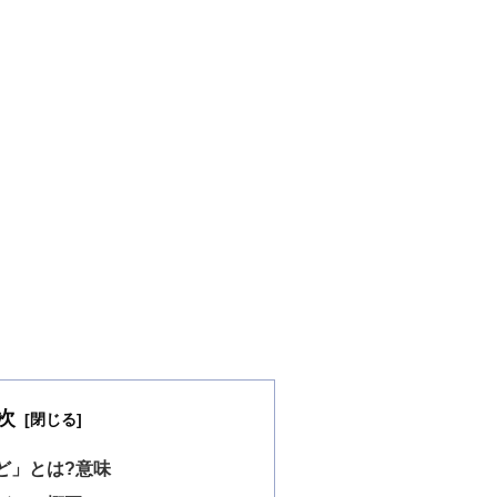
次
ど」とは?意味