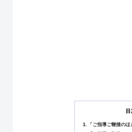
目
「ご指導ご鞭撻のほ