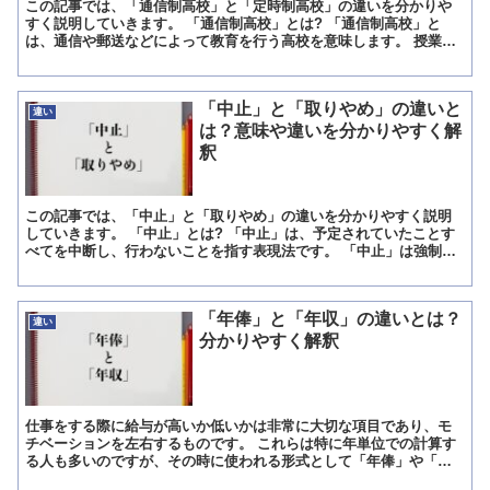
この記事では、「通信制高校」と「定時制高校」の違いを分かりや
すく説明していきます。 「通信制高校」とは? 「通信制高校」と
は、通信や郵送などによって教育を行う高校を意味します。 授業は
主にインターネットで配信される授業の閲覧やレポート、宿題...
「中止」と「取りやめ」の違いと
違い
は？意味や違いを分かりやすく解
釈
この記事では、「中止」と「取りやめ」の違いを分かりやすく説明
していきます。 「中止」とは? 「中止」は、予定されていたことす
べてを中断し、行わないことを指す表現法です。 「中止」は強制力
がある中断のことを指すため、強い口調で相手に対して中断...
「年俸」と「年収」の違いとは？
違い
分かりやすく解釈
仕事をする際に給与が高いか低いかは非常に大切な項目であり、モ
チベーションを左右するものです。 これらは特に年単位での計算す
る人も多いのですが、その時に使われる形式として「年俸」や「年
収」がありこれは給与形態が異なることから発生します。 この...