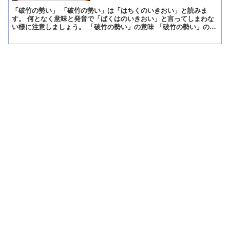
「破竹の勢い」 「破竹の勢い」は「はちくのいきおい」と読みま
す。 何となく意味と発音で「ばくはのいきおい」と言ってしまわな
い様に注意しましょう。 「破竹の勢い」の意味 「破竹の勢い」の意
味は、「勢いが激しくて止めようがない様子」「猛烈な勢い...