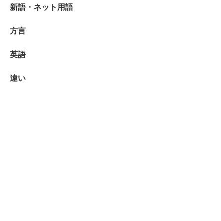
新語・ネット用語
方言
英語
違い