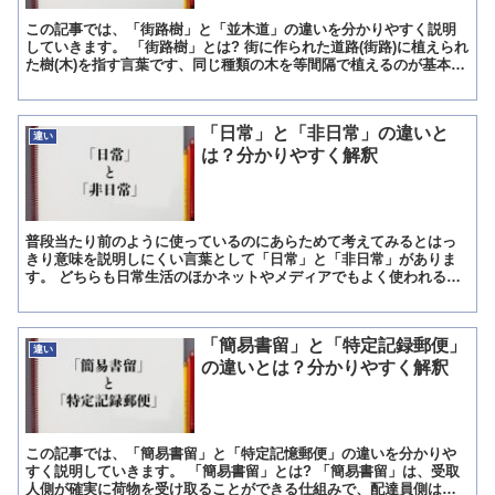
この記事では、「街路樹」と「並木道」の違いを分かりやすく説明
していきます。 「街路樹」とは? 街に作られた道路(街路)に植えられ
た樹(木)を指す言葉です、同じ種類の木を等間隔で植えるのが基本と
され、大気浄化や環境衛生の向上、風景の美化、道を...
「日常」と「非日常」の違いと
違い
は？分かりやすく解釈
普段当たり前のように使っているのにあらためて考えてみるとはっ
きり意味を説明しにくい言葉として「日常」と「非日常」がありま
す。 どちらも日常生活のほかネットやメディアでもよく使われる言
葉ですが具体的にはどのようなことを指しているのでしょうか。...
「簡易書留」と「特定記録郵便」
違い
の違いとは？分かりやすく解釈
この記事では、「簡易書留」と「特定記憶郵便」の違いを分かりや
すく説明していきます。 「簡易書留」とは? 「簡易書留」は、受取
人側が確実に荷物を受け取ることができる仕組みで、配達員側は手