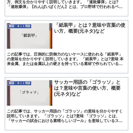
方、例文を分かりやすく説明していきます。 「連敗爆弾」とは?
「連敗爆弾」【れんぱいばくだん】とは、プロ野球で行われるペナ
ントレースでチームが負けそうになり、またも連敗して記録を重
ね...
「紙装甲」とは？意味や言葉の使
新語・ネット用語
い方、概要(元ネタ)など
この記事では、圧倒的に防御力のないケースに使われる「紙装甲」
の意味を分かりやすく説明していきます。 「紙装甲」とは?意味 本
来金属、または金属以上の硬さを持っている素材で作られているべ
き装甲が、紙のように弱いという意味です。 本当に紙ででき...
サッカー用語の「ゴラッソ」と
新語・ネット用語
は？意味や言葉の使い方、概要
(元ネタ)など
この記事では、サッカー用語の「ゴラッソ」の意味を分かりやすく
説明していきます。 「ゴラッソ」とは?意味 「ゴラッソ」とは、
「サッカーの試合における素晴らしいゴール」を意味しているスラ
ング(俗語)です。 「ゴラッソ」というのは、「サッカーの試...