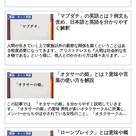
る人を指します。 特に既婚者の男性と関係を持っている独身女...
「マブダチ」の英語とは？例文も
新語・ネット用語
含め、日本語と英語を分かりやす
く解釈
人間が生きていく上で家族以外の親密な関係を築くということはあ
る程度必要になってきます。 アリストテレスも『人間は社会的な生
き物である』という様に、他人とのかかわり方は様々あります。
『友達』という言葉でも関係性の深さは人それぞれで、日本語に...
「オタサーの姫」とは？意味や言
新語・ネット用語
葉の使い方を解説
この記事では、「オタサーの姫」を分かりやすく説明していきま
す。 「オタサーの姫」の意味 男性が多いオタクサークルに所属し、
メンバーからちやほやされている女性のこと。 「オタクサークルの
姫」の意。 「オタサーの姫」の解説 「オタサーの姫」とは...
「ローンブレイク」とは意味や概
新語・ネット用語