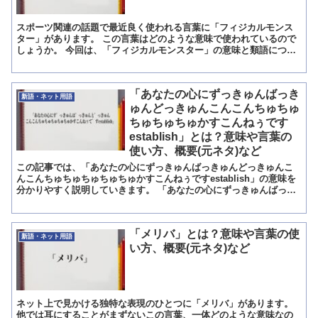
スポーツ関連の話題で最近良く使われる言葉に「フィジカルモンス
ター」があります。 この言葉はどのような意味で使われているので
しょうか。 今回は、「フィジカルモンスター」の意味と類語につい
て解説します。 「フィジカルモンスター」とは?意味 「フ...
「あなたの心にずっきゅんばっき
新語・ネット用語
ゅんどっきゅんこんこんちゅちゅ
ちゅちゅちゅかすこんねぅです
establish」とは？意味や言葉の
使い方、概要(元ネタ)など
この記事では、「あなたの心にずっきゅんばっきゅんどっきゅんこ
んこんちゅちゅちゅちゅちゅかすこんねぅですestablish」の意味を
分かりやすく説明していきます。 「あなたの心にずっきゅんばっき
ゅんどっきゅんこんこんちゅちゅちゅちゅちゅかすこ...
「メリバ」とは？意味や言葉の使
新語・ネット用語
い方、概要(元ネタ)など
ネット上で見かける独特な表現のひとつに「メリバ」があります。
他では耳にすることがまずないこの言葉、一体どのような意味なの