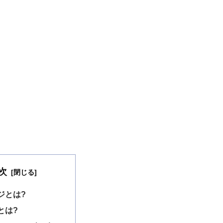
次
ジとは?
とは?