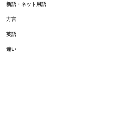
新語・ネット用語
方言
英語
違い