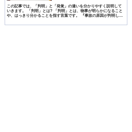
この記事では、「判明」と「発覚」の違いを分かりやすく説明して
いきます。 「判明」とは? 「判明」とは、物事が明らかになること
や、はっきり分かることを指す言葉です。 『事故の原因が判明し
た』や『彼が会計上の不正を主導していた事が判明した』と言...