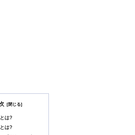
次
とは?
とは?