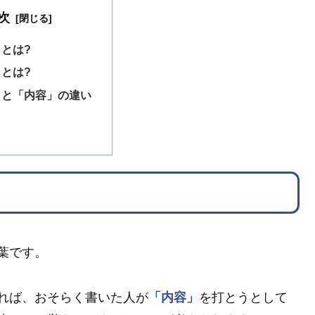
次
とは?
とは?
」と「内容」の違い
葉です。
れば、おそらく書いた人が
「内容」
を打とうとして