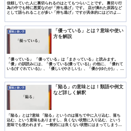
信頼していた人に裏切られるのはとてもつらいことです。 裏切り行
為の中でも特に悪質なのが「持ち逃げ」です。 店が潰れた原因など
として語られることが多い「持ち逃げ」ですが具体的にはどのよう
な行為を指す言葉なのでしょうか。 今回は、「持ち逃げ」の...
「優っている」とは？意味や使い
意味と使い方
方を解説
「優っている」 「優っている」は「まさっている」と読みます。
「優」の訓読みには、「優っている(優っている)」の他に、「優れて
いる(すぐれている)」、「優しい(やさしい)」、「優か(ゆたか)」、
「優らぐ(やわらぐ)」、「優(わざおぎ)」とい...
「陥る」の意味とは！類語や例文
意味と使い方
など詳しく解釈
「陥る」とは?意味 「陥る」というのは落ちて中に入り込む、落ち
込む、という意味もありますし、良くない状態に入り込む、という
意味でも使われます。 一般的には良くない状態にはまってしまうこ
とを表すことが多いかもしれません。 例えば「ジレンマに陥...