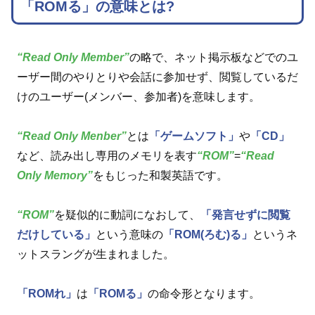
「ROMる」の意味とは?
“Read Only Member”
の略で、ネット掲示板などでのユ
ーザー間のやりとりや会話に参加せず、閲覧しているだ
けのユーザー(メンバー、参加者)を意味します。
“Read Only Menber”
とは
「ゲームソフト」
や
「CD」
など、読み出し専用のメモリを表す
“ROM”
=
“Read
Only Memory”
をもじった和製英語です。
“ROM”
を疑似的に動詞になおして、
「発言せずに閲覧
だけしている」
という意味の
「ROM(ろむ)る」
というネ
ットスラングが生まれました。
「ROMれ」
は
「ROMる」
の命令形となります。