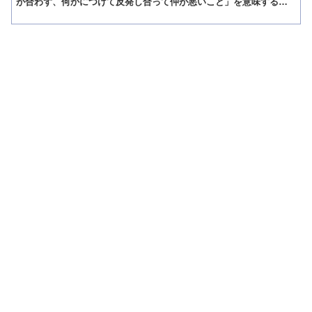
が合わず、何かにつけて反発し合って仲が悪いこと」を意味する慣
用句です。 「水と油の関係」の概要 「水と油」は物理的に...