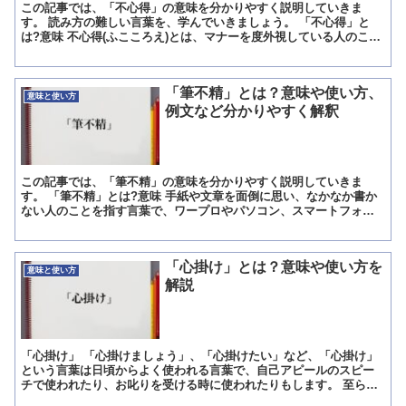
この記事では、「不心得」の意味を分かりやすく説明していきま
す。 読み方の難しい言葉を、学んでいきましょう。 「不心得」と
は?意味 不心得(ふこころえ)とは、マナーを度外視している人のこ
と。 人としてあるまじき行いを、平気でやってのける様子を...
「筆不精」とは？意味や使い方、
意味と使い方
例文など分かりやすく解釈
この記事では、「筆不精」の意味を分かりやすく説明していきま
す。 「筆不精」とは?意味 手紙や文章を面倒に思い、なかなか書か
ない人のことを指す言葉で、ワープロやパソコン、スマートフォン
による文字入力方式であろうと筆不精になり、電子メールをなか...
「心掛け」とは？意味や使い方を
意味と使い方
解説
「心掛け」 「心掛けましょう」、「心掛けたい」など、「心掛け」
という言葉は日頃からよく使われる言葉で、自己アピールのスピー
チで使われたり、お叱りを受ける時に使われたりもします。 至らな
い点を改善するなど、人がより良くなるための気持ちの切り替...