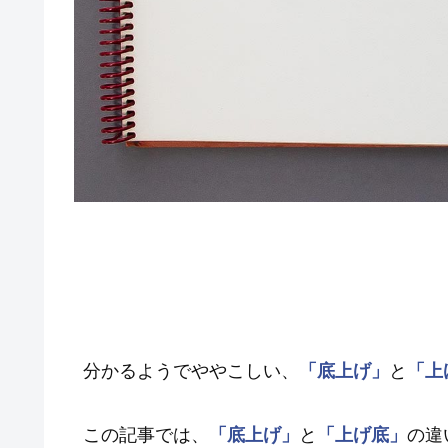
分かるようでややこしい、
「底上げ」
と
「上
この記事では、
「底上げ」
と
「上げ底」
の違