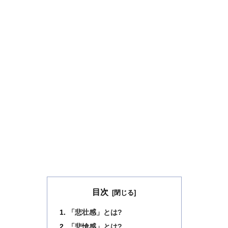
目次
「悲壮感」とは?
「悲愴感」とは?