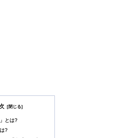
次
」とは?
は?