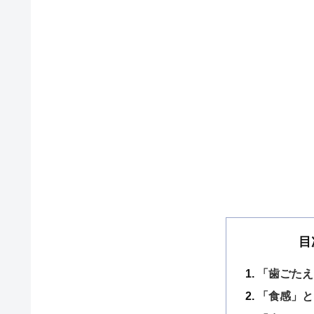
目
「歯ごたえ
「食感」と