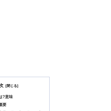
次
は?意味
概要