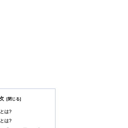
次
とは?
とは?