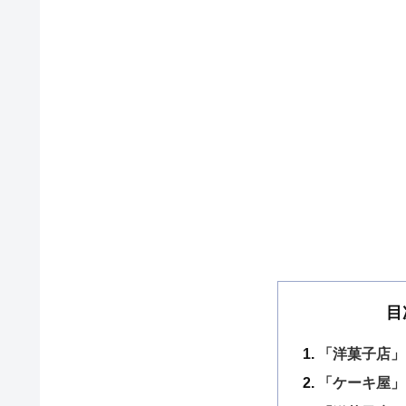
目
「洋菓子店」
「ケーキ屋」