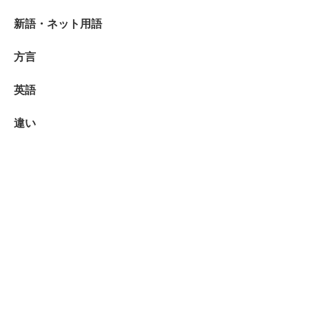
新語・ネット用語
方言
英語
違い