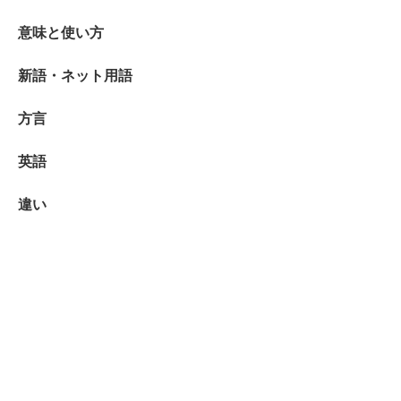
意味と使い方
新語・ネット用語
方言
英語
違い