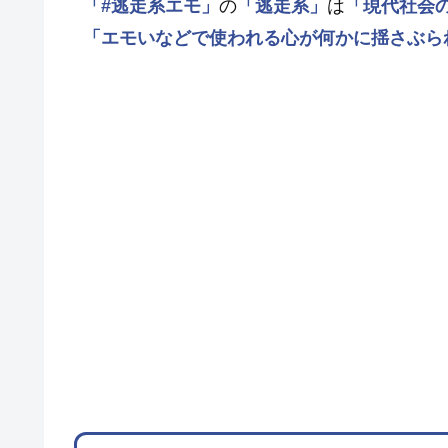
「#逃走系エモ」
の
「逃走系」
は
「現代社会
「エモいなどで使われる心が何かに揺さぶら