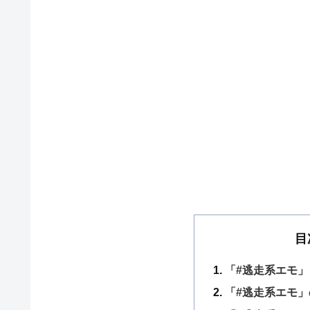
目
「#逃走系エモ」
「#逃走系エモ