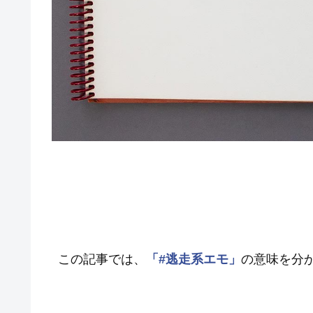
この記事では、
「#逃走系エモ」
の意味を分