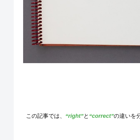
この記事では、
“right”
と
“correct”
の違いを