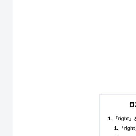
目
「right
「rig