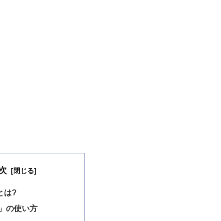
次
」とは?
ht」の使い方