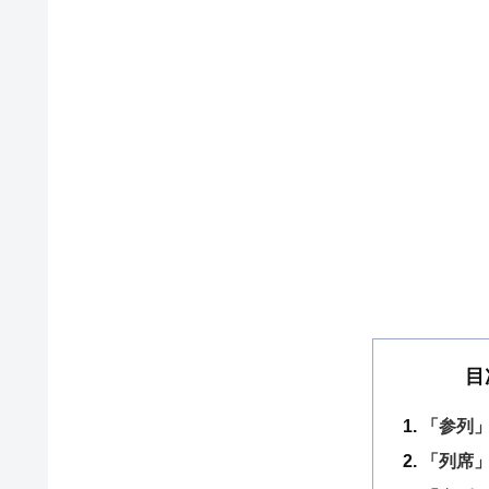
目
「参列」
「列席」