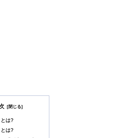
次
とは?
とは?