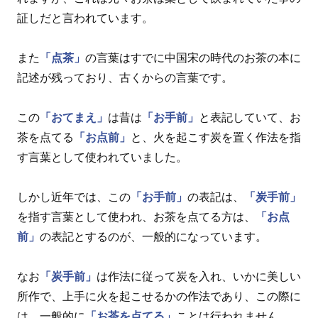
証しだと言われています。
また
「点茶」
の言葉はすでに中国宋の時代のお茶の本に
記述が残っており、古くからの言葉です。
この
「おてまえ」
は昔は
「お手前」
と表記していて、お
茶を点てる
「お点前」
と、火を起こす炭を置く作法を指
す言葉として使われていました。
しかし近年では、この
「お手前」
の表記は、
「炭手前」
を指す言葉として使われ、お茶を点てる方は、
「お点
前」
の表記とするのが、一般的になっています。
なお
「炭手前」
は作法に従って炭を入れ、いかに美しい
所作で、上手に火を起こせるかの作法であり、この際に
は、一般的に
「お茶を点てる」
ことは行われません。