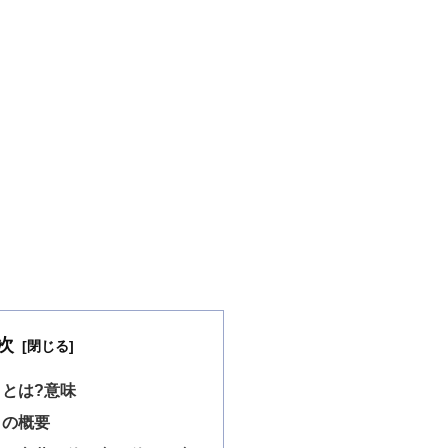
次
とは?意味
」の概要