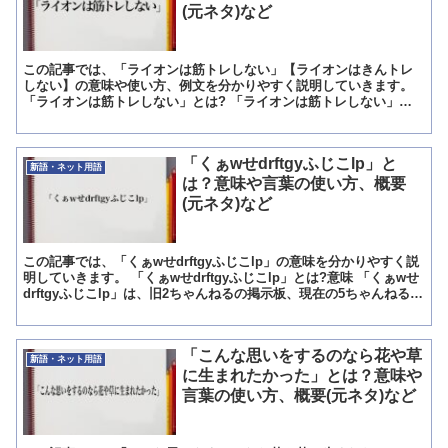
(元ネタ)など
この記事では、「ライオンは筋トレしない」【ライオンはきんトレ
しない】の意味や使い方、例文を分かりやすく説明していきます。
「ライオンは筋トレしない」とは? 「ライオンは筋トレしない」と
は、元野球選手のイチローが年々増加する者を見かねて言った...
「くぁwせdrftgyふじこlp」と
新語・ネット用語
は？意味や言葉の使い方、概要
(元ネタ)など
この記事では、「くぁwせdrftgyふじこlp」の意味を分かりやすく説
明していきます。 「くぁwせdrftgyふじこlp」とは?意味 「くぁwせ
drftgyふじこlp」は、旧2ちゃんねるの掲示板、現在の5ちゃんねる掲
示板で生み出された文字列...
「こんな思いをするのなら花や草
新語・ネット用語
に生まれたかった」とは？意味や
言葉の使い方、概要(元ネタ)など