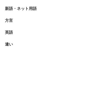
新語・ネット用語
方言
英語
違い