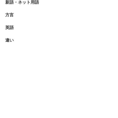
新語・ネット用語
方言
英語
違い