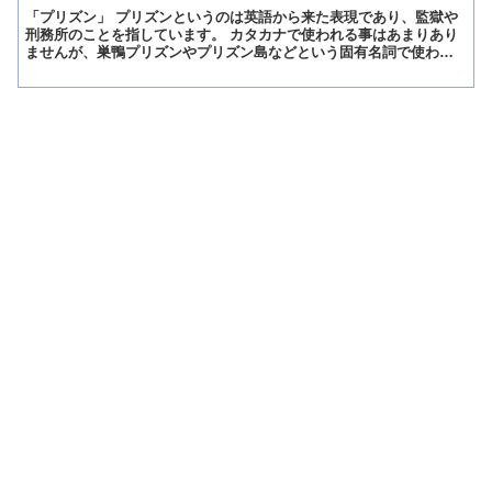
「プリズン」 プリズンというのは英語から来た表現であり、監獄や
刑務所のことを指しています。 カタカナで使われる事はあまりあり
ませんが、巣鴨プリズンやプリズン島などという固有名詞で使われ
ることがあります。 「プリズン」の意味 プリズンというの...