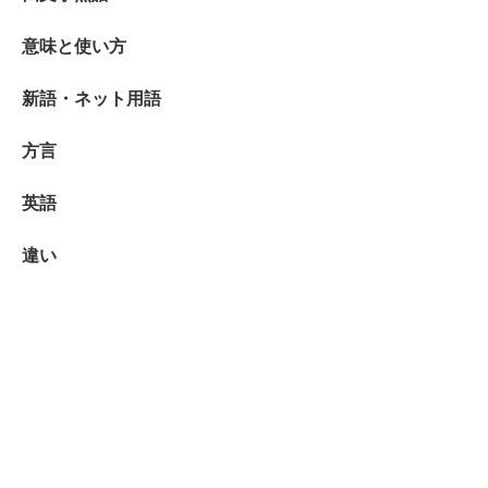
意味と使い方
新語・ネット用語
方言
英語
違い