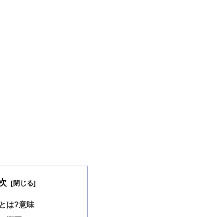
次
とは?意味