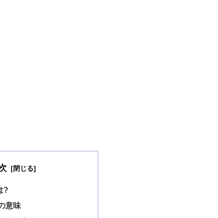
次
は?
の意味