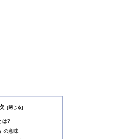
次
とは?
」の意味