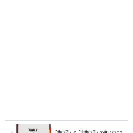
「嫡出子」と「非嫡出子」の違いとは？